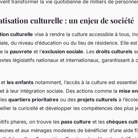
ent transformer la vie quotidienne de milliers de personne
isation culturelle : un enjeu de société
ion culturelle
vise à rendre la culture accessible à tous,
iale, du niveau d’éducation ou du lieu de résidence. Elle est
re la
pauvrete
et l’
exclusion sociale
. Les
droits culturels
so
extes législatifs nationaux et internationaux, garantissant à 
et
les enfants
notamment, l’accès à la culture est essentiel 
t à leur intégration sociale. Des actions comme la
mise en
 les
quartiers prioritaires
ou des
projets culturels
à l’école
iller la curiosité et développer les compétences des plus j
itifs phares, on trouve les
pass culture
et les
chèques cult
jeunes et aux ménages modestes de bénéficier d’une aide f