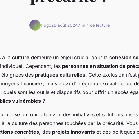
Hugo
28 août 2024
7 min de lecture
H
s à la
culture
demeure un enjeu crucial pour la
cohésion so
ndividuel. Cependant, les
personnes en situation de préc
s éloignées des
pratiques culturelles
. Cette exclusion n’est
moyens financiers, mais aussi d’intégration sociale et de
d
s, quels sont les outils et dispositifs pour offrir un accès égal
blics vulnérables
?
 propose un tour d’horizon des initiatives et solutions mis
s à la culture des personnes touchées par la précarité. Vou
ctions concrètes
, des
projets innovants
et des politiques 