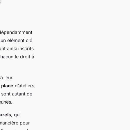
s.
 indépendamment
 un élément clé
nt ainsi inscrits
chacun le droit à
à leur
 place
d’ateliers
 sont autant de
eunes.
urels
, qui
inancière pour