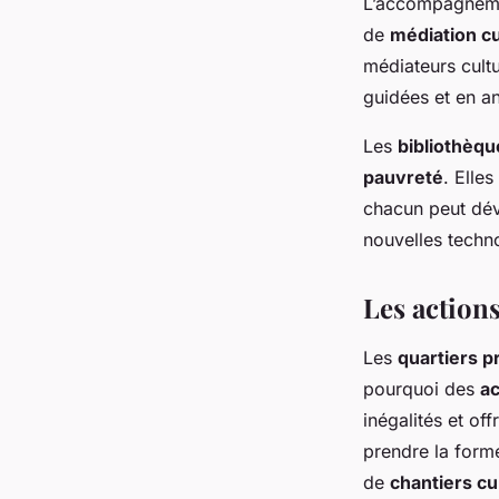
L’accompagnement
de
médiation cu
médiateurs cultu
guidées et en an
Les
bibliothèqu
pauvreté
. Elle
chacun peut dév
nouvelles techno
Les actions
Les
quartiers pr
pourquoi des
ac
inégalités et of
prendre la for
de
chantiers cu