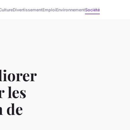
Culture
Divertissement
Emploi
Environnement
Société
iorer
r les
n de