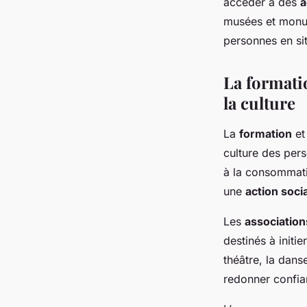
accéder à des
a
musées et monum
personnes en sit
La formatio
la culture
La
formation
et
culture des pers
à la consommati
une
action soci
Les
association
destinés à initie
théâtre, la dans
redonner confia