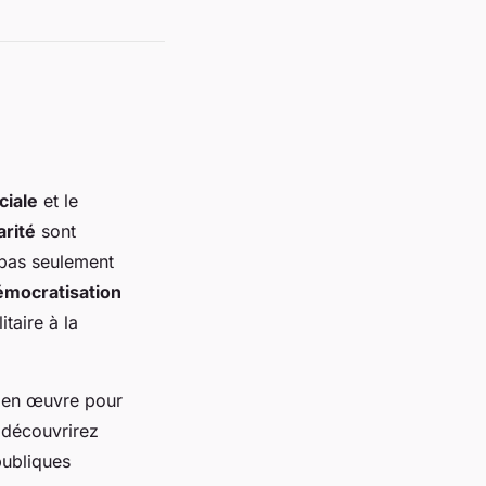
ciale
et le
arité
sont
 pas seulement
émocratisation
itaire à la
es en œuvre pour
s découvrirez
publiques