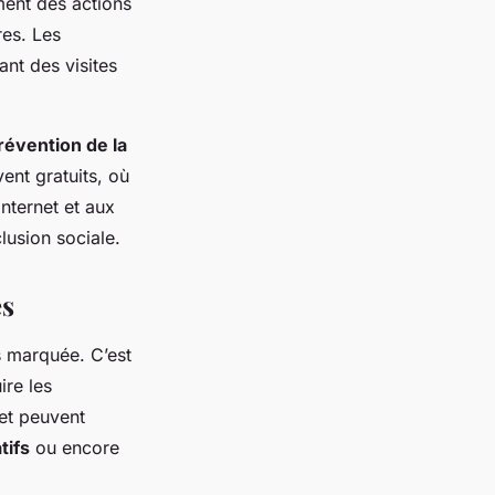
ment des actions
res. Les
ant des visites
révention de la
ent gratuits, où
nternet et aux
lusion sociale.
es
s marquée. C’est
ire les
 et peuvent
tifs
ou encore