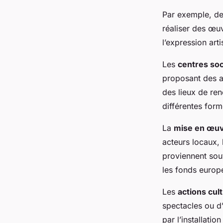
Par exemple, d
réaliser des œuv
l’expression art
Les
centres so
proposant des at
des lieux de ren
différentes form
La
mise en œu
acteurs locaux, l
proviennent sou
les fonds europ
Les
actions cult
spectacles ou d’
par l’installati