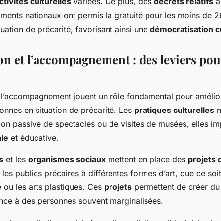
ctivités culturelles
variées. De plus, des
décrets relatifs
à 
ents nationaux ont permis la gratuité pour les moins de 26
uation de précarité, favorisant ainsi une
démocratisation cu
n et l’accompagnement : des leviers pour
 l’accompagnement jouent un rôle fondamental pour améliore
onnes en situation de précarité. Les
pratiques culturelles
n
on passive de spectacles ou de visites de musées, elles imp
ale
et éducative.
s
et les
organismes sociaux
mettent en place des
projets 
r les publics précaires à différentes formes d’art, que ce soi
e ou les arts plastiques. Ces
projets
permettent de créer d
nce à des personnes souvent marginalisées.