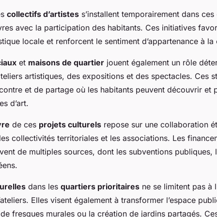
es
collectifs d’artistes
s’installent temporairement dans ces 
res avec la participation des habitants. Ces initiatives favor
istique locale et renforcent le sentiment d’appartenance à 
ciaux
et
maisons de quartier
jouent également un rôle déte
eliers artistiques, des expositions et des spectacles. Ces s
contre et de partage où les habitants peuvent découvrir et 
es d’art.
vre
de ces
projets culturels
repose sur une collaboration étr
es collectivités territoriales et les associations. Les financ
vent de multiples sources, dont les subventions publiques, 
éens.
urelles
dans les
quartiers prioritaires
ne se limitent pas à l
ateliers. Elles visent également à transformer l’espace publ
on de fresques murales ou la création de jardins partagés. C