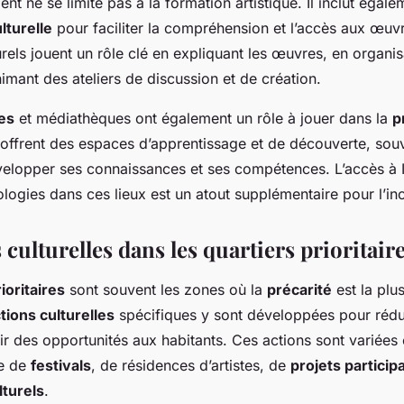
 ne se limite pas à la formation artistique. Il inclut égale
lturelle
pour faciliter la compréhension et l’accès aux œuv
rels jouent un rôle clé en expliquant les œuvres, en organis
imant des ateliers de discussion et de création.
es
et médiathèques ont également un rôle à jouer dans la
p
s offrent des espaces d’apprentissage et de découverte, souv
elopper ses connaissances et ses compétences. L’accès à I
logies dans ces lieux est un atout supplémentaire pour l’inc
 culturelles dans les quartiers prioritair
ioritaires
sont souvent les zones où la
précarité
est la plu
tions culturelles
spécifiques y sont développées pour rédu
frir des opportunités aux habitants. Ces actions sont variées
me de
festivals
, de résidences d’artistes, de
projets participa
lturels
.