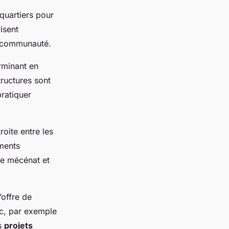
quartiers pour
isent
la communauté.
rminant en
tructures sont
pratiquer
oite entre les
ements
le mécénat et
’offre de
ic, par exemple
es
projets