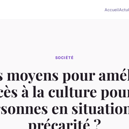
Accueil
Actu
SOCIÉTÉ
s moyens pour amél
cès à la culture pou
sonnes en situatio
précarité ?