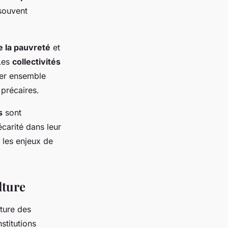
 souvent
e la pauvreté
et
Les
collectivités
ler ensemble
précaires.
s
sont
carité dans leur
les enjeux de
lture
lture des
stitutions