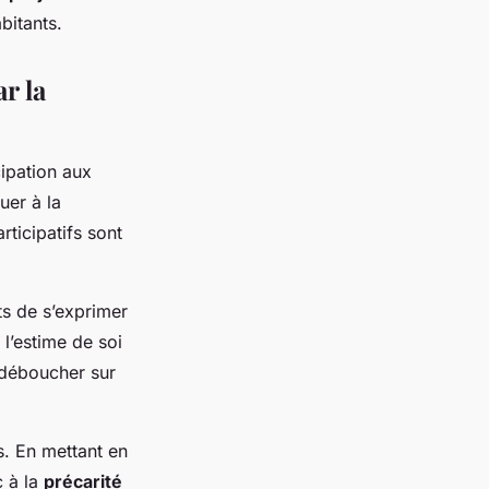
bitants.
r la
cipation aux
uer à la
rticipatifs sont
ts de s’exprimer
l’estime de soi
 déboucher sur
. En mettant en
c à la
précarité