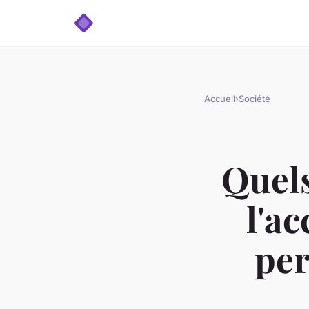
Accueil
›
Société
Quel
l'ac
per