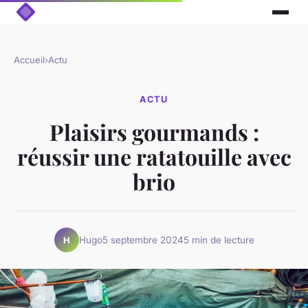
Accueil
›
Actu
ACTU
Plaisirs gourmands :
réussir une ratatouille avec
brio
Hugo
5 septembre 2024
5 min de lecture
H